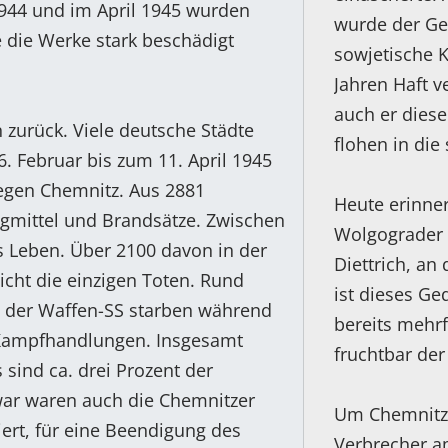
1944 und im April 1945 wurden
wurde der Ge
 die Werke stark beschädigt
sowjetische K
Jahren Haft v
auch er diese
 zurück. Viele deutsche Städte
flohen in die
. Februar bis zum 11. April 1945
gegen Chemnitz. Aus 2881
Heute erinne
gmittel und Brandsätze. Zwischen
Wolgograder 
Leben. Über 2100 davon in der
Diettrich, a
cht die einzigen Toten. Rund
ist dieses G
 der Waffen-SS starben während
bereits mehr
 Kampfhandlungen. Insgesamt
fruchtbar de
 sind ca. drei Prozent der
war waren auch die Chemnitzer
Um Chemnitz 
ert, für eine Beendigung des
Verbrecher a