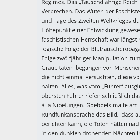
Regimes. Das „Tausendjährige Reich“ 
Verbrechen. Das Wüten der Faschist
und Tage des Zweiten Weltkrieges dür
Höhepunkt einer Entwicklung gewesen
faschistischen Herrschaft war längst n
logische Folge der Blutrauschpropag
Folge zwölfjähriger Manipulation z
Gräueltaten, begangen von Menschen 
die nicht einmal versuchten, diese vo
halten. Alles, was vom „Führer“ ausg
obersten Führer riefen schließlich d
à la Nibelungen. Goebbels malte am 2
Rundfunkansprache das Bild, ‚dass a
berichten kann, die Toten hätten nac
in den dunklen drohenden Nächten in