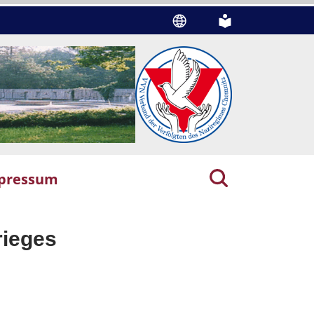
pressum
rieges