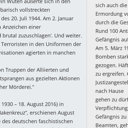
ein Wüten äußerte sich in den
sich auch die
barisch vollstreckten
Ermordung vo
des 20. Juli 1944. Am 2. Januar
durch die Ge
 Anzeichen einer
Rund 100 Ant
d brutal zuzuschlagen‘. Und weiter.
Gefängnis au
‘ Terroristen in den Uniformen der
Am 5. März 1
isationen agierten in manchen
Bomben stark
gezogen. Häft
on Truppen der Alliierten und
zu ergreifen.
tsprangen aus gezielten Aktionen
Justizangeste
her Mörderei.“
nach Hause
gehen zu dürf
i 1930 – 18. August 2016) in
Verpflichtung
akenkreuz“, erschienen August
Gefängnis zu
e des deutschen faschistischen
Beamten, gehe