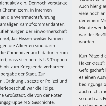
nicht aktiv ein. Dennoch verstärkte
Auch hier gl
n Chemnitzern. In internen
viele noch an
l an die Wehrmachtsführung
der einem Mes
 damaligen Kampfkommandanten,
Minute wende
uflehnungen der Einwohnerschaft
war der Bevöl
nhof,das Hissen weißer Fahnen
worden.
en die Alliierten sind darin
 die Chmenitzer auch dadurch zum
Kurt Pätzold 
tert, dass sich bereits US-Truppen
Hakenkreuz“:
h bis zum Kriegsende verharrten.
Gefolgschaft
bergabe der Stadt. Zur
es einen Aus
n „Ordnung „ setzte er Polizei und
bedingungslos
leriebeschuß war die Folge.
auch nicht me
he Großstadt, die von der Roten
so doch als F
hungsgruppe N S Geschichte,
erscheinende