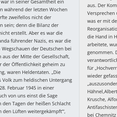
war in seiner Gesamtheit ein
aus. Der Kom
en während der letzten Wochen
Versprechen u
fte zweifellos nicht der
was er mit d
 sein; denn die Bilanz der
Reorganisatio
icht erstellt. Aber es war die
die Hand in H
anda führender Nazis, es war die
arbeitete, wu
um Wegschauen der Deutschen bei
genommen. D
aus der Mitte der Gesellschaft,
verantwortlic
r der Öffentlichkeit geheim zu
für „Hochverr
ing, waren Heldentaten. „Die
wieder gefas
as Volk zum heldischen Untergang
„auszusonder
8. Februar 1945 in einer
Hähnel,Albert
uch von uns einst die Sage
Krusche, Alfo
h den Tagen der heißen Schlacht
Antifaschiste
 den Lüften weitergekämpft’“,
bei Chemnitz