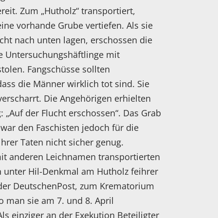
reit. Zum „Hutholz“ transportiert,
ine vorhande Grube vertiefen. Als sie
cht nach unten lagen, erschossen die
ie Untersuchungshäftlinge mit
tolen. Fangschüsse sollten
dass die Männer wirklich tot sind. Sie
verscharrt. Die Angehörigen erhielten
g: „Auf der Flucht erschossen“. Das Grab
war den Faschisten jedoch für die
hrer Taten nicht sicher genug.
 anderen Leichnamen transportierten
n unter Hil-Denkmal am Hutholz feihrer
der DeutschenPost, zum Krematorium
 man sie am 7. und 8. April
Als einziger an der Exekution Beteiligter