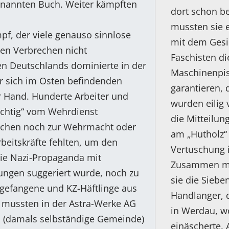
genannten Buch. Weiter kämpften
dort schon be
mussten sie e
mpf, der viele genauso sinnlose
mit dem Gesi
sen Verbrechen nicht
Faschisten d
n Deutschlands dominierte in der
Maschinenpis
er sich im Osten befindenden
garantieren, 
 Hand. Hunderte Arbeiter und
wurden eilig 
wichtig“ vom Wehrdienst
die Mitteilun
 Wochen noch zur Wehrmacht oder
am „Hutholz“ 
beitskräfte fehlten, um den
Vertuschung i
die Nazi-Propaganda mit
Zusammen mit
ungen suggeriert wurde, noch zu
sie die Siebe
sgefangene und KZ-Häftlinge aus
Handlanger, 
 mussten in der Astra-Werke AG
in Werdau, wo
 (damals selbständige Gemeinde)
einäscherte. 