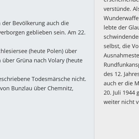
verstünde. A
Wunderwaffen
 der Bevölkerung auch die
lebte der Gla
verborgen geblieben sein. Am 22.
schwindenden 
selbst, die V
hlesiersee (heute Polen) über
Ausnahmestell
über Grüna nach Volary (heute
Rundfunkansp
des 12. Jahre
eschriebene Todesmärsche nicht.
auch er die M
ß von Bunzlau über Chemnitz,
20. Juli 1944
weiter nicht v