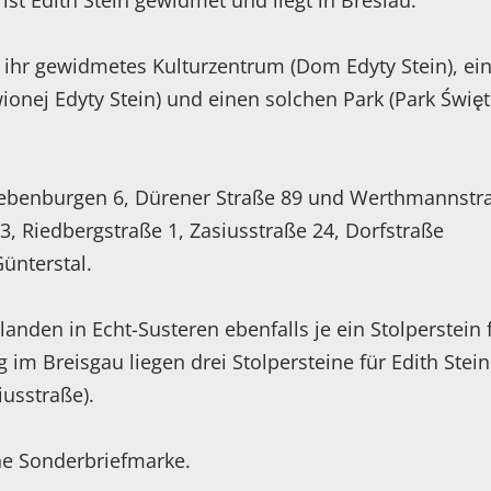
 ist Edith Stein gewidmet und liegt in Breslau.
in ihr gewidmetes Kulturzentrum (Dom Edyty Stein), ei
ionej Edyty Stein) und einen solchen Park (Park Święt
 Siebenburgen 6, Dürener Straße 89 und Werthmannstr
3, Riedbergstraße 1, Zasiusstraße 24, Dorfstraße
Günterstal.
rlanden in Echt-Susteren ebenfalls je ein Stolperstein 
g im Breisgau liegen drei Stolpersteine für Edith Stein
usstraße).
ne Sonderbriefmarke.