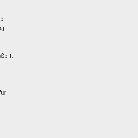
ne
ej
aße 1,
für