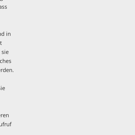
ass
nd in
t
 sie
iches
erden.
ie
eren
ufruf