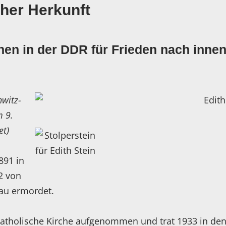
cher Herkunft
en in der DDR für Frieden nach inne
hwitz-
m 9.
et)
891 in
2 von
au ermordet.
 katholische Kirche aufgenommen und trat 1933 in de