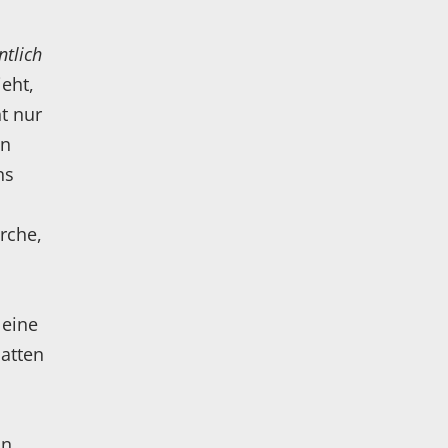
ntlich
ieht,
ht nur
en
ns
rche,
 eine
hatten
in