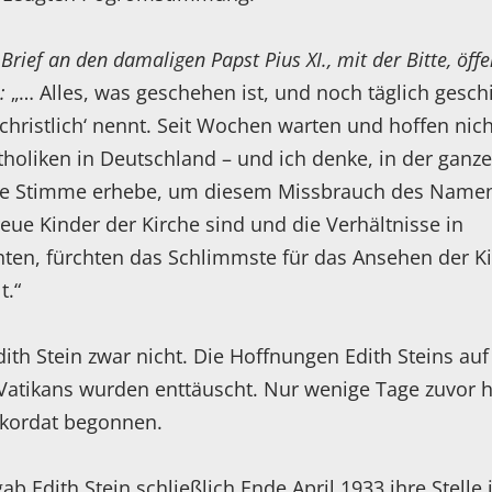
Brief an den damaligen Papst Pius XI., mit der Bitte, öffe
n:
„… Alles, was geschehen ist, und noch täglich gesch
‚christlich‘ nennt. Seit Wochen warten und hoffen nic
holiken in Deutschland – und ich denke, in der ganz
 ihre Stimme erhebe, um diesem Missbrauch des Name
 treue Kinder der Kirche sind und die Verhältnisse in
ten, fürchten das Schlimmste für das Ansehen der Ki
t.“
ith Stein zwar nicht. Die Hoffnungen Edith Steins auf
 Vatikans wurden enttäuscht. Nur wenige Tage zuvor 
nkordat begonnen.
b Edith Stein schließlich Ende April 1933 ihre Stelle 