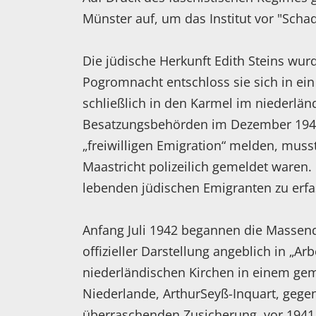
Münster auf, um das Institut vor "Sch
Die jüdische Herkunft Edith Steins wur
Pogromnacht entschloss sie sich in ei
schließlich in den Karmel im niederlä
Besatzungsbehörden im Dezember 1941, a
„freiwilligen Emigration“ melden, musst
Maastricht polizeilich gemeldet waren
lebenden jüdischen Emigranten zu erf
Anfang Juli 1942 begannen die Massen
offizieller Darstellung angeblich in „Ar
niederländischen Kirchen in einem g
Niederlande, ArthurSeyß-Inquart, gege
überraschenden Zusicherung, vor 1941 