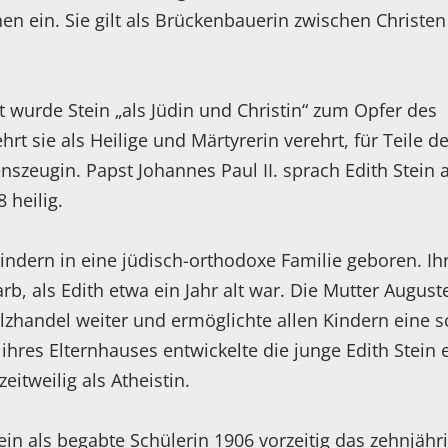
n ein. Sie gilt als Brückenbauerin zwischen Christe
ft wurde Stein „als Jüdin und Christin“ zum Opfer des
rt sie als Heilige und Märtyrerin verehrt, für Teile de
enszeugin. Papst Johannes Paul II. sprach Edith Stein 
 heilig.
Kindern in eine jüdisch-orthodoxe Familie geboren. Ih
rb, als Edith etwa ein Jahr alt war. Die Mutter August
lzhandel weiter und ermöglichte allen Kindern eine s
 ihres Elternhauses entwickelte die junge Edith Stein 
eitweilig als Atheistin.
ein als begabte Schülerin 1906 vorzeitig das zehnjähr