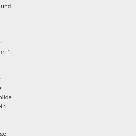
n und
r
am 1.
r
e
olide
ein
ige