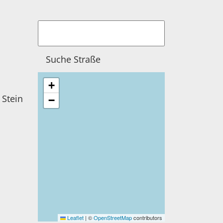
n
+
−
n
Leaflet
|
©
OpenStreetMap
contributors