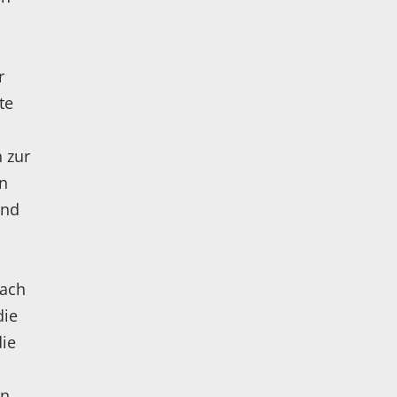
r
te
 zur
in
and
nach
die
ie
en