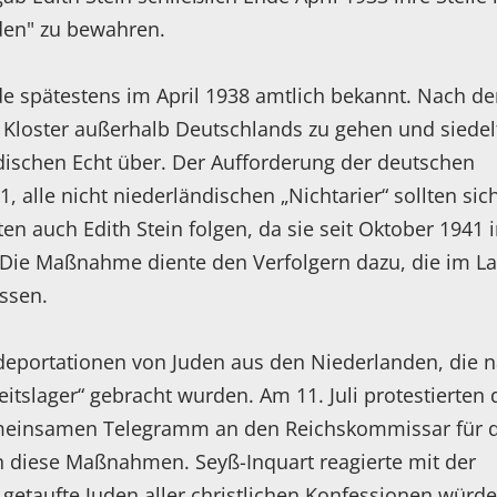
aden" zu bewahren.
de spätestens im April 1938 amtlich bekannt. Nach de
n Kloster außerhalb Deutschlands zu gehen und siedel
ndischen Echt über. Der Aufforderung der deutschen
lle nicht niederländischen „Nichtarier“ sollten sich
en auch Edith Stein folgen, da sie seit Oktober 1941 
. Die Maßnahme diente den Verfolgern dazu, die im L
assen.
deportationen von Juden aus den Niederlanden, die 
beitslager“ gebracht wurden. Am 11. Juli protestierten 
emeinsamen Telegramm an den Reichskommissar für d
n diese Maßnahmen. Seyß-Inquart reagierte mit der
getaufte Juden aller christlichen Konfessionen würd