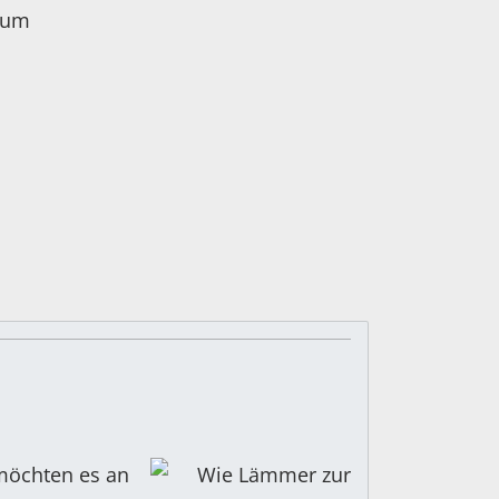
eum
 möchten es an