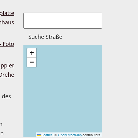
+
−
n des
h
en
Leaflet
|
©
OpenStreetMap
contributors