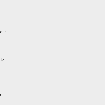
.
e in
tz
n