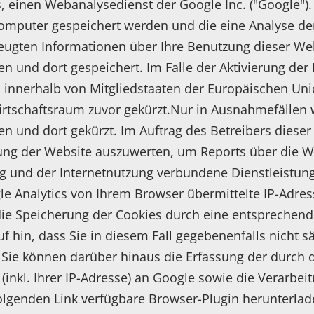
, einen Webanalysedienst der Google Inc. ("Google").
 Computer gespeichert werden und die eine Analyse d
eugten Informationen über Ihre Benutzung dieser Web
n und dort gespeichert. Im Falle der Aktivierung de
h innerhalb von Mitgliedstaaten der Europäischen Uni
schaftsraum zuvor gekürzt.Nur in Ausnahmefällen wi
n und dort gekürzt. Im Auftrag des Betreibers diese
ung der Website auszuwerten, um Reports über die W
g und der Internetnutzung verbundene Dienstleistu
e Analytics von Ihrem Browser übermittelte IP-Adres
e Speicherung der Cookies durch eine entsprechende
uf hin, dass Sie in diesem Fall gegebenenfalls nicht 
Sie können darüber hinaus die Erfassung der durch d
inkl. Ihrer IP-Adresse) an Google sowie die Verarbei
olgenden Link verfügbare Browser-Plugin herunterla