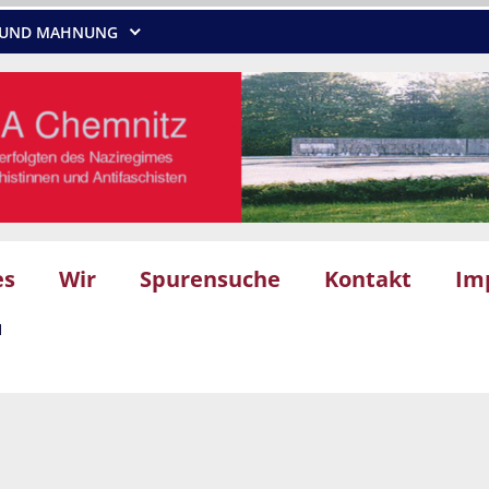
NG UND MAHNUNG
es
Wir
Spurensuche
Kontakt
Im
M