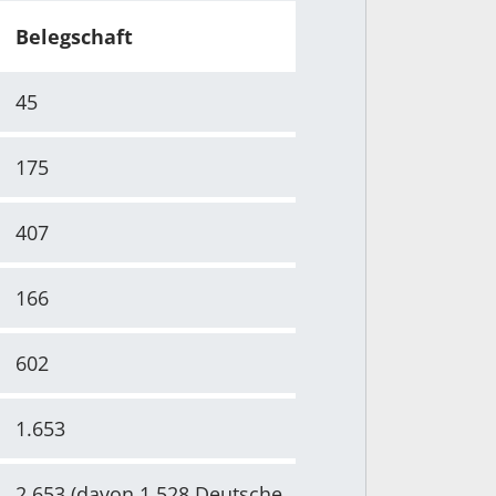
Belegschaft
45
175
407
166
602
1.653
2.653 (davon 1.528 Deutsche