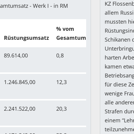
KZ Flossen
amtumsatz - Werk I - in RM
allem Russi
mussten hie
% vom
Rüstungsind
Rüstungsumsatz
Gesamtumsatz
Schikanen d
Unterbring
89.614,00
0,8
harten Arb
kamen etwa
Betriebsang
1.246.845,00
12,3
für diese Ze
wenige Frau
alle ander
2.241.522,00
20,3
Strafen dur
einem “Leh
teilzunehm