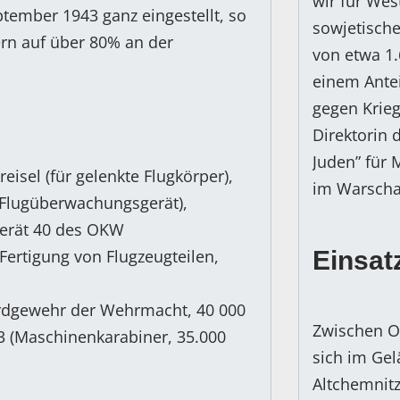
wir für Wes
tember 1943 ganz eingestellt, so
sowjetische
ern auf über 80% an der
von etwa 1
einem Antei
gegen Krieg
Direktorin 
Juden” für
isel (für gelenkte Flugkörper),
im Warschau
Flugüberwachungsgerät),
rät 40 des OKW
Fertigung von Flugzeugteilen,
Einsat
dardgewehr der Wehrmacht, 40 000
Zwischen O
3 (Maschinenkarabiner, 35.000
sich im Gel
Altchemnit