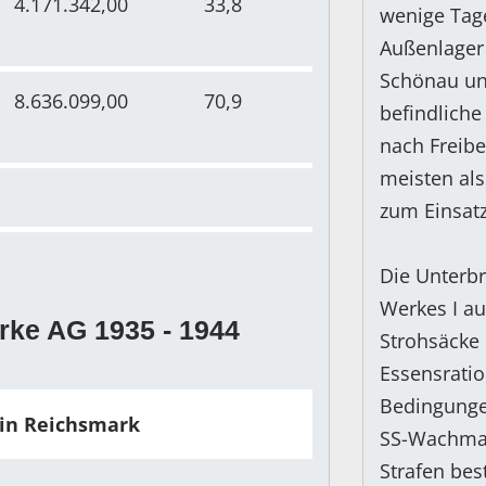
4.171.342,00
33,8
wenige Tage
Außenlager
Schönau und
8.636.099,00
70,9
befindliche
nach Freib
meisten als
zum Einsat
Die Unterbr
Werkes I au
rke AG 1935 - 1944
Strohsäcke
Essensratio
Bedingunge
in Reichsmark
SS-Wachman
Strafen bes