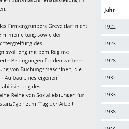
alen Büromaschinenausstellung in
len.
Jahr
des Firmengründers Greve darf nicht
1922
e Firmenleitung sowie der
chtergreifung des
1923
ngnisvoll eng mit dem Regime
sserte Bedingungen für den weiteren
1928
klung von Buchungsmaschinen, die
1932
en Aufbau eines eigenen
Stabilisierung des
1933
eine Reihe von Sozialleistungen für
stanzügen zum “Tag der Arbeit”
1938
1944