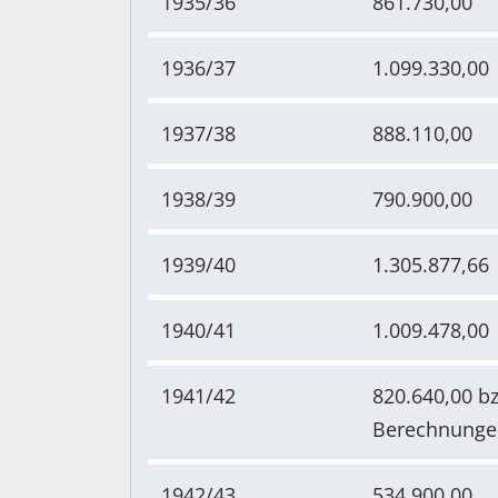
1935/36
861.730,00
1936/37
1.099.330,00
1937/38
888.110,00
1938/39
790.900,00
1939/40
1.305.877,66
1940/41
1.009.478,00
1941/42
820.640,00 b
Berechnunge
1942/43
534.900,00