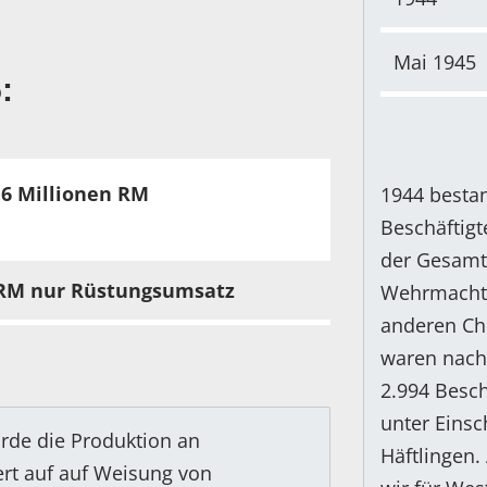
Mai 1945
:
.6 Millionen RM
1944 bestan
Beschäftigt
der Gesamt
n RM nur Rüstungsumsatz
Wehrmacht, 
anderen Ch
waren nach 
2.994 Besch
unter Eins
rde die Produktion an
Häftlingen
rt auf auf Weisung von