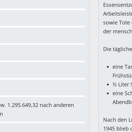
Essensentz
Arbeitsleis
sowie Tote
der mensch
Die täglich
eine Ta
Frühstü
½ Liter
eine Sc
Abendb
zw. 1.295.649,32 nach anderen
n
Nach den Lu
1945 blieb 