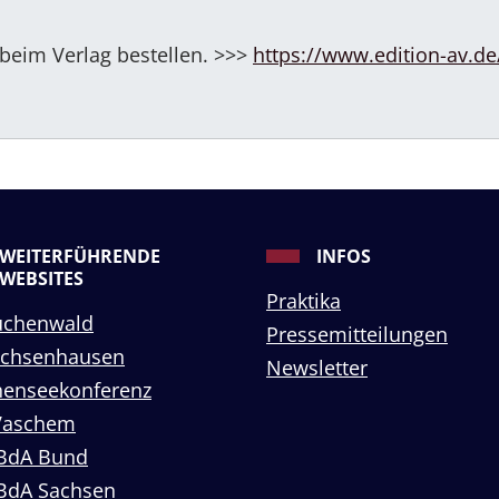
 beim Verlag bestellen. >>>
https://www.edition-av.de
WEITERFÜHRENDE
INFOS
WEBSITES
Praktika
uchenwald
Pressemitteilungen
achsenhausen
Newsletter
enseekonferenz
Vaschem
BdA Bund
BdA Sachsen