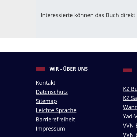
Interessierte können das Buch direkt
WIR - ÜBER UNS
Kontakt
KZ B
Datenschutz
KZ S
Sitemap
Wann
Leichte Sprache
Yad-
Barrierefreiheit
VVN 
Impressum
VVN 