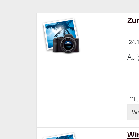
Zu
24.
Auf
M
Im 
We
Wi