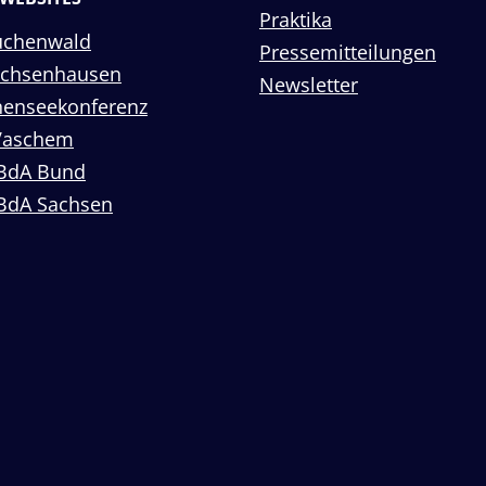
Praktika
uchenwald
Pressemitteilungen
achsenhausen
Newsletter
enseekonferenz
Vaschem
BdA Bund
BdA Sachsen