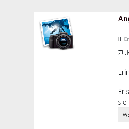
An
Er
ZU
Eri
Er 
sie
We