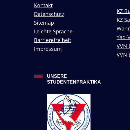
Kontakt
KZ B
Datenschutz
KZ S
Sitemap
Wann
Leichte Sprache
Yad-
Barrierefreiheit
VVN 
Impressum
VVN 
UNSERE
STUDENTENPRAKTIKA