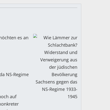
 möchten es an
 da NS-Regime
noch auf
konkreter