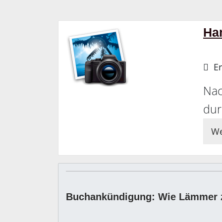
Ha
Er
Nac
dur
We
Buchankündigung: Wie Lämmer 