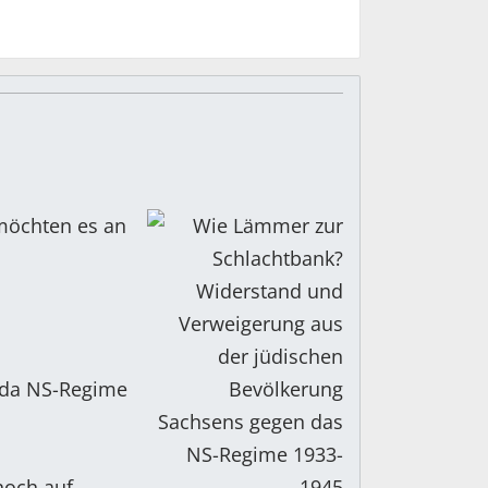
 möchten es an
 da NS-Regime
noch auf