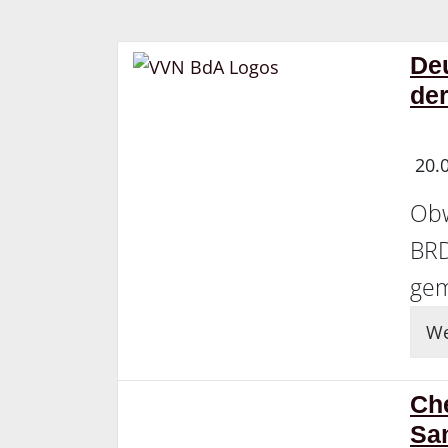
De
der
20.
Obw
BRD
ge
We
Che
Sa