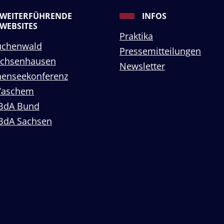
WEITERFÜHRENDE
INFOS
WEBSITES
Praktika
uchenwald
Pressemitteilungen
achsenhausen
Newsletter
enseekonferenz
Vaschem
BdA Bund
BdA Sachsen