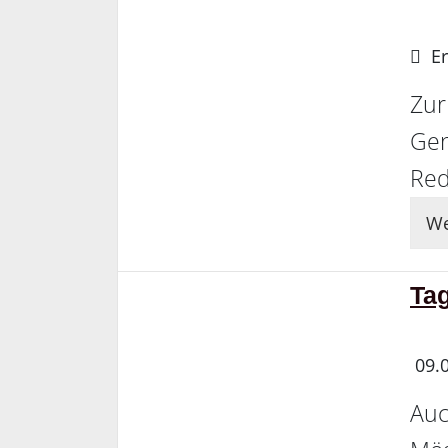
Er
Zur
Gen
Re
We
Tag
09.
Auc