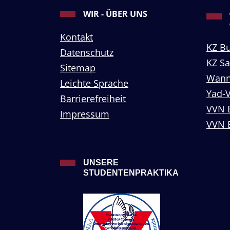
WIR - ÜBER UNS
Kontakt
KZ B
Datenschutz
KZ S
Sitemap
Wann
Leichte Sprache
Yad-
Barrierefreiheit
VVN 
Impressum
VVN 
UNSERE
STUDENTENPRAKTIKA