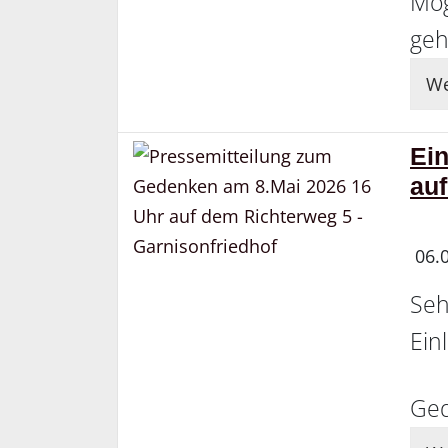
Mög
geh
We
Ei
auf
06.
Seh
Ein
Ged