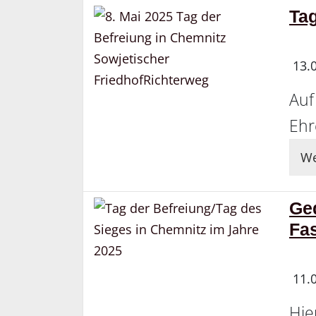
Tag
13.
Auf
Ehr
We
Ge
Fa
11.
Hie