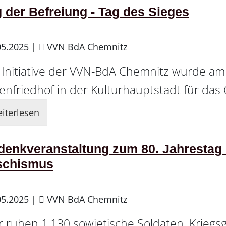
 der Befreiung - Tag des Sieges
05.2025
|
VVN BdA Chemnitz
 Initiative der VVN-BdA Chemnitz wurde am 
enfriedhof in der Kulturhauptstadt für da
iterlesen
denkveranstaltung zum 80. Jahrestag
schismus
05.2025
|
VVN BdA Chemnitz
r ruhen 1.130 sowjetische Soldaten, Krieg