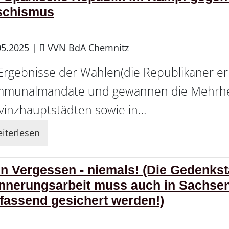
schismus
05.2025
|
VVN BdA Chemnitz
Ergebnisse der Wahlen(die Republikaner er
munalmandate und gewannen die Mehrheit
vinzhauptstädten sowie in…
iterlesen
n Vergessen - niemals! (Die Gedenkst
innerungsarbeit muss auch in Sachse
fassend gesichert werden!)