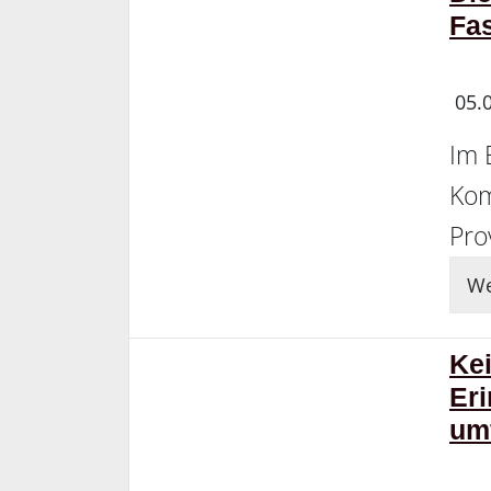
Fa
05.
Im 
Kom
Pro
We
Kei
Er
um