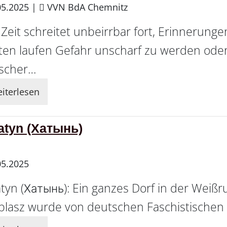
05.2025
|
VVN BdA Chemnitz
 Zeit schreitet unbeirrbar fort, Erinneru
ten laufen Gefahr unscharf zu werden oder 
ischer…
iterlesen
atyn (Хатынь)
05.2025
tyn (Хатынь): Ein ganzes Dorf in der Weißr
lasz wurde von deutschen Faschistischen