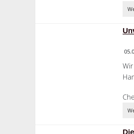
We
Un
05.
Wir
Ham
Che
We
Die