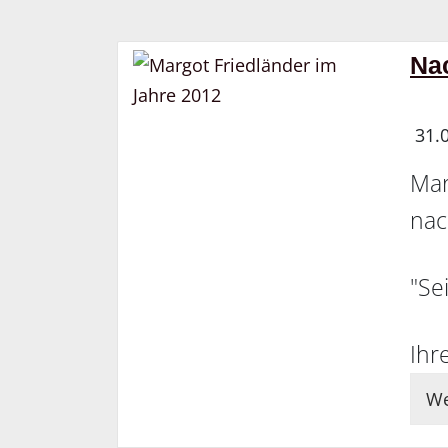
Na
31.
Mar
nac
"Se
Ihr
We