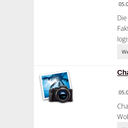
05.
Die
Fak
log
We
Ch
05.
Cha
Wob