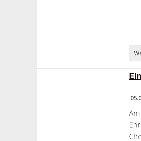
We
Ein
05.
Am 
Ehr
Che