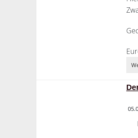
Zwa
Ged
Eur
We
Der
05.