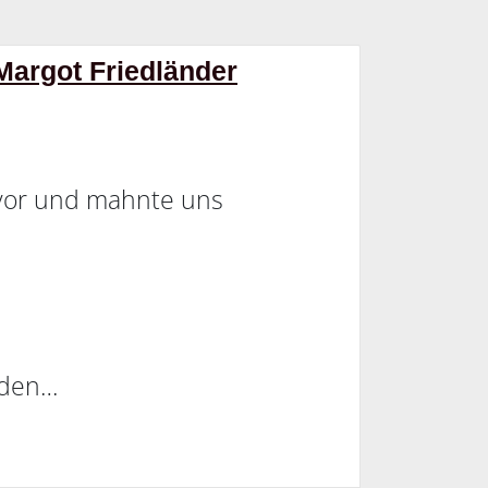
Margot Friedländer
l vor und mahnte uns
n den…