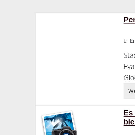
Per
Er
Sta
Eva
Glo
We
Es 
ble