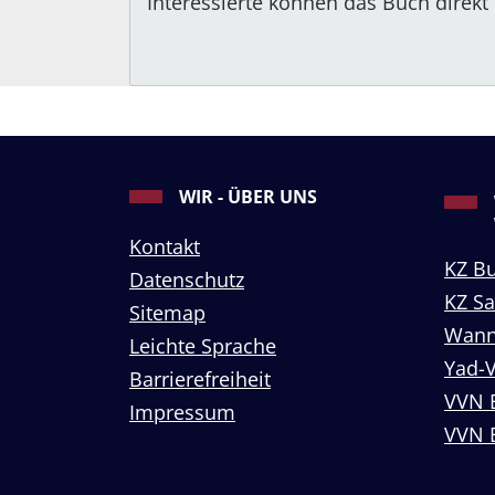
Interessierte können das Buch direkt
WIR - ÜBER UNS
Kontakt
KZ B
Datenschutz
KZ S
Sitemap
Wann
Leichte Sprache
Yad-
Barrierefreiheit
VVN 
Impressum
VVN 