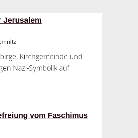
ür Jerusalem
emnitz
ebirge, Kirchgemeinde und
gen Nazi-Symbolik auf
Befreiung vom Faschimus