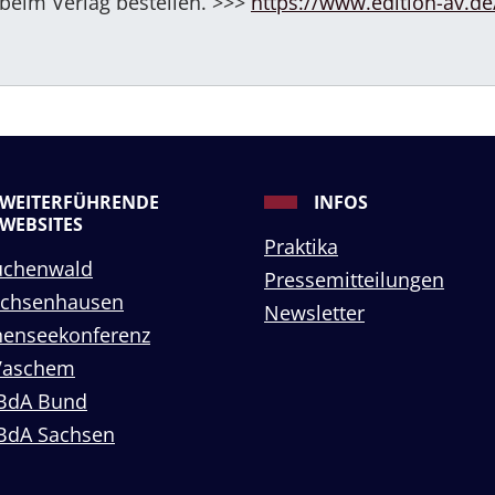
 beim Verlag bestellen. >>>
https://www.edition-av.de
WEITERFÜHRENDE
INFOS
WEBSITES
Praktika
uchenwald
Pressemitteilungen
achsenhausen
Newsletter
enseekonferenz
Vaschem
BdA Bund
BdA Sachsen