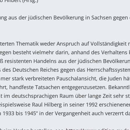
o Hilbert (Hrsg.)
ung aus der jüdischen Bevölkerung in Sachsen gegen
rterten Thematik weder Anspruch auf Vollständigkeit 
iegen besteht vielmehr darin, anhand des Verhaltens 
 resistenten Handelns aus der jüdischen Bevölkerun
ms des Deutschen Reiches gegen das Herrschaftssyste
mer stark verbreiteten Pauschalansicht, die Juden hä
rt, handfeste Tatsachen entgegenzusetzen. Bekanntl
im deutschsprachigen Raum über lange Zeit sehr st
ispielsweise Raul Hilberg in seiner 1992 erschienenen
1933 bis 1945“ in der Vergangenheit auch verzerrt da