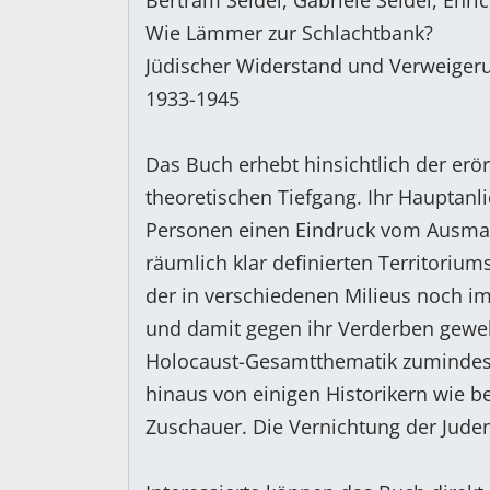
Bertram Seidel, Gabriele Seidel, Enric
Wie Lämmer zur Schlachtbank?
Jüdischer Widerstand und Verweiger
1933-1945
Das Buch erhebt hinsichtlich der erö
theoretischen Tiefgang. Ihr Hauptanl
Personen einen Eindruck vom Ausmaß
räumlich klar definierten Territoriu
der in verschiedenen Milieus noch im
und damit gegen ihr Verderben geweh
Holocaust-Gesamtthematik zumindest 
hinaus von einigen Historikern wie be
Zuschauer. Die Vernichtung der Juden 