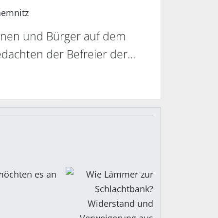
emnitz
innen und Bürger auf dem
edachten der Befreier der…
 möchten es an