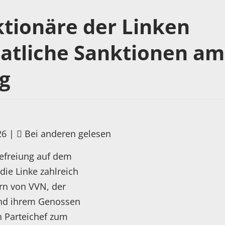
tionäre der Linken
aatliche Sanktionen am
ng
26
|
Bei anderen gelesen
efreiung auf dem
ie Linke zahlreich
ern von VVN, der
und ihrem Genossen
n Parteichef zum