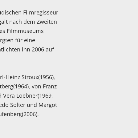
dischen Filmregisseur
galt nach dem Zweiten
r des Filmmuseums
gten für eine
tlichten ihn 2006 auf
l-Heinz Stroux(1956),
berg(1964), von Franz
nd Vera Loebner(1969,
edo Solter und Margot
ufenberg(2006).